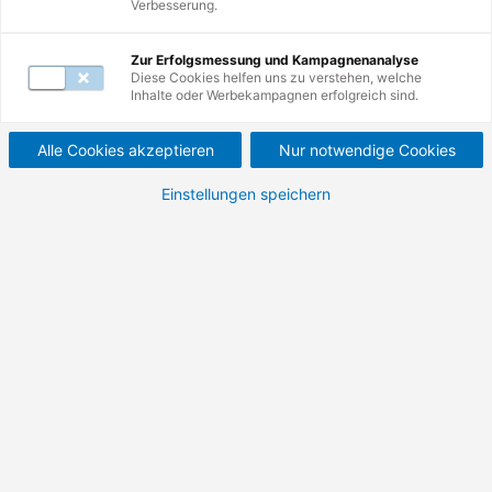
Verbesserung.
Zur Erfolgsmessung und Kampagnenanalyse
Diese Cookies helfen uns zu verstehen, welche
Inhaltsverzeichnis
Inhalte oder Werbekampagnen erfolgreich sind.
Alle Cookies akzeptieren
Nur notwendige Cookies
Einstellungen speichern
Geförderte Weiterbildung
bei TÜV Rheinland in
Berlin-Spandau
Starten Sie mit praxisnahen, individuellen und
geförderten Weiterbildungen
,
Umschulungen
und
Coachings
im TÜV Rheinland Trainingscenter Berlin-
Spandau beruflich neu durch oder entwickeln Sie sich