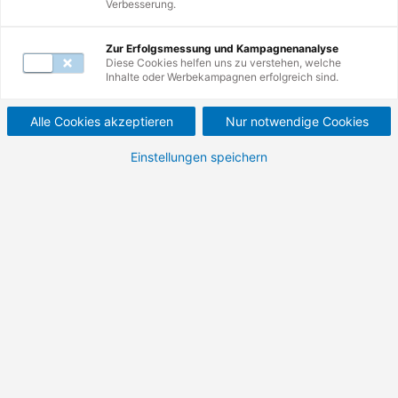
Verbesserung.
Zur Erfolgsmessung und Kampagnenanalyse
Diese Cookies helfen uns zu verstehen, welche
Inhalte oder Werbekampagnen erfolgreich sind.
Weiterbildungen
1
-
10
von
31
Alle Cookies akzeptieren
Nur notwendige Cookies
Einstellungen speichern
Weiterbildung
Qualitätsmanagement mit KI-
Grundlagen
Zukunftsorientiertes Qualitätsmanagement mit
KI und datenbasierten Methoden
100 % förderfähig
Bildungsgutschein
Details